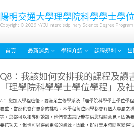
Skip
to
陽明交通大學理學院科學學士學
content
Copyright © 2026 NYCU Interdisciplinary Science Degree Program A
首頁
最新消息
學程介紹
課程規劃
出
Q8：我該如何安排我的課程及讀
「理學院科學學士學位學程」及
A： 您加入學程班後，要滿足主修學系及「理學院科學學士學位學
要重，當然也會有更多的挑戰。本學程每位同學都會有個人專屬之導
等，您都可以和導師談談，他們會盡其所能提供您相關意見。因為
要花功夫，但也可以得到更強的資源，因此，好好善用時間就變得