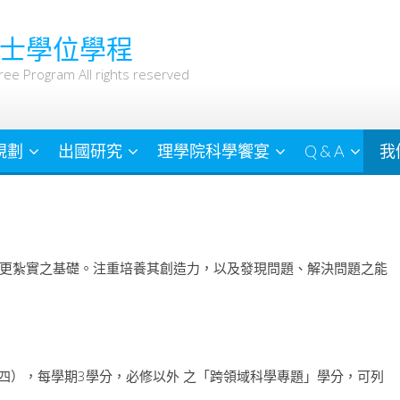
士學位學程
ree Program All rights reserved
規劃
出國研究
理學院科學饗宴
Q & A
我
更紮實之基礎。注重培養其創造力，以及發現問題、解決問題之能
四），每學期3學分，必修以外 之「跨領域科學專題」學分，可列