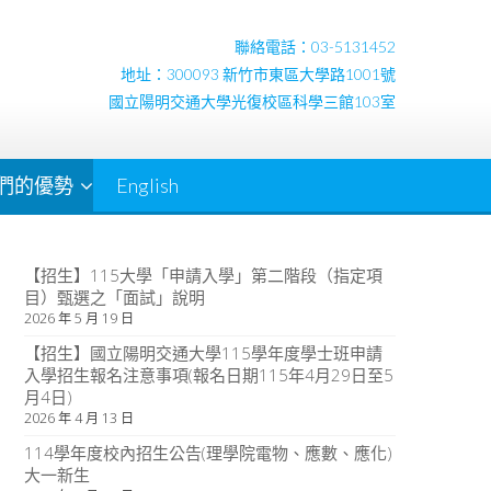
聯絡電話：03-5131452
地址：300093 新竹市東區大學路1001號
國立陽明交通大學光復校區科學三館103室
們的優勢
English
【招生】115大學「申請入學」第二階段（指定項
目）甄選之「面試」說明
2026 年 5 月 19 日
【招生】國立陽明交通大學115學年度學士班申請
入學招生報名注意事項(報名日期115年4月29日至5
月4日)
2026 年 4 月 13 日
114學年度校內招生公告(理學院電物、應數、應化)
大一新生