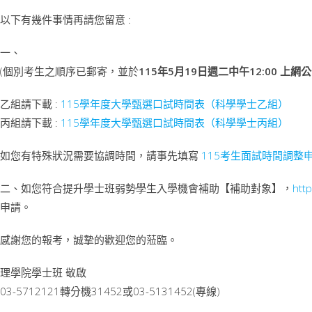
以下有幾件事情再請您留意 :
一、
(個別考生之順序已郵寄，並於
115年5月19日週二中午12:00 上網
乙組請下載 :
115學年度大學甄選口試時間表（科學學士乙組）
丙組請下載 :
115學年度大學甄選口試時間表（科學學士丙組）
如您有特殊狀況需要協調時間，請事先填寫
115考生面試時間調整
二、如您符合提升學士班弱勢學生入學機會補助【補助對象】，
http
申請。
感謝您的報考，誠摯的歡迎您的蒞臨。
理學院學士班 敬啟
03-5712121轉分機31452或03-5131452(專線)