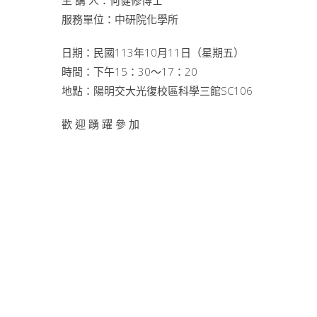
主 講 人：何健修博士
服務單位：中研院化學所
日期：民國113年10月11日（星期五）
時間：下午15：30～17：20
地點：陽明交大光復校區科學三館SC106
歡 迎 踴 躍 參 加