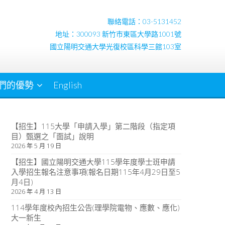
聯絡電話：03-5131452
地址：300093 新竹市東區大學路1001號
國立陽明交通大學光復校區科學三館103室
們的優勢
English
【招生】115大學「申請入學」第二階段（指定項
目）甄選之「面試」說明
2026 年 5 月 19 日
【招生】國立陽明交通大學115學年度學士班申請
入學招生報名注意事項(報名日期115年4月29日至5
月4日)
2026 年 4 月 13 日
114學年度校內招生公告(理學院電物、應數、應化)
大一新生